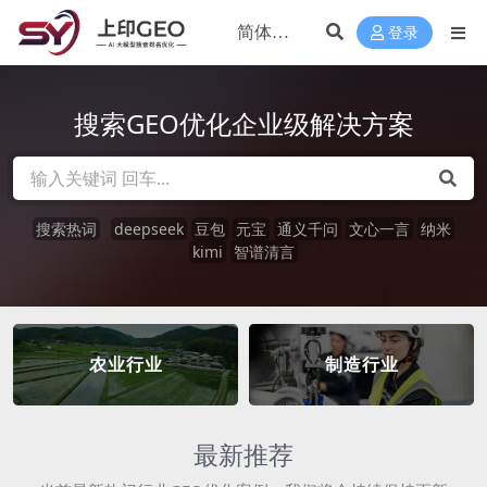
登录
搜索GEO优化企业级解决方案
搜索热词
deepseek
豆包
元宝
通义千问
文心一言
纳米
kimi
智谱清言
农业行业
制造行业
最新推荐