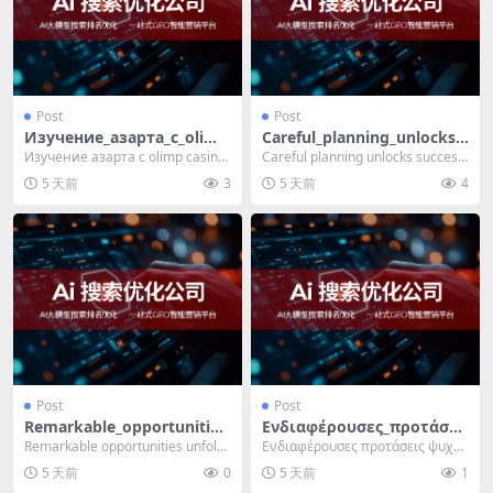
Post
Post
Изучение_азарта_с_olimp
Careful_planning_unlocks_
_casino_вход_дает_шанс_
success_with_the_addictive
Изучение азарта с olimp casino
Careful planning unlocks success
на_ф
_chicken_road_and_cunnin
вход дает...
with th...
5 天前
3
5 天前
4
g_ref
Post
Post
Remarkable_opportunities
Ενδιαφέρουσες_προτάσει
_unfold_around_Rolldorad
ς_ψυχαγωγίας_με_online_c
Remarkable opportunities unfold
Ενδιαφέρουσες προτάσεις ψυχαγ
o_casino_for_seasoned_pla
-33241068
around R...
ωγίας με on...
5 天前
0
5 天前
1
yers