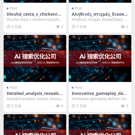
Post
Post
Dlouhá_cesta_s_chickenroa
Αληθινές_στιγμές_διασκέ
d_plná_překážek_aut_a_šan
δασης_και_κέρδη_μέσ
Dlouhá cesta s chickenroad plná
Αληθινές στιγμές διασκέδασης κα
ce_na_vysoké_skóre_tě
překážek...
ι κέρδη μ...
5 天前
2
5 天前
2
Post
Post
Detailed_analysis_reveals_i
Innovative_gameplay_defi
nnovative_strategies_with_
nes_chicken_road_casino_e
Detailed analysis reveals innovati
Innovative gameplay defines chic
winspirit_for_enhanced_ga
xperiences_and_thrilling_re
ve str...
ken road...
5 天前
4
5 天前
0
me
ward