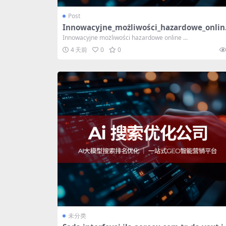
Post
Innowacyjne_możliwości_hazardowe_onlin
_dzięki_platformie_ggbet_dla_każdego
Innowacyjne możliwości hazardowe online ...
4 天前
0
0
未分类