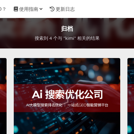
O？
使用指南
更新日志
归档
搜索到 4 个与 "kimi" 相关的结果