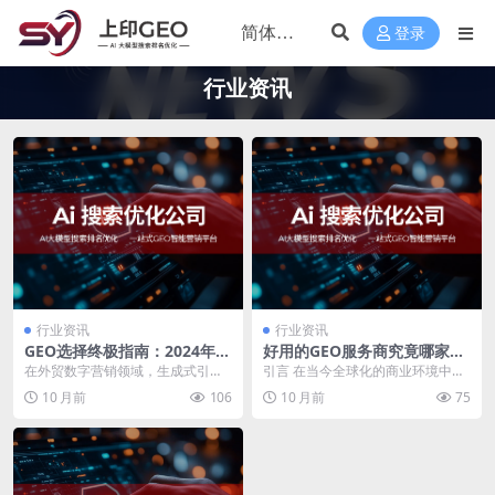
登录
行业资讯
行业资讯
行业资讯
GEO选择终极指南：2024年外
好用的GEO服务商究竟哪家
贸营销必备策略
强？这些要点揭秘！
在外贸数字营销领域，生成式引擎
引言 在当今全球化的商业环境中，
优化（GEO）已成为提升品牌竞争
GEO（Generative Engine Op...
10 月前
106
10 月前
75
力的关键因素。根据...