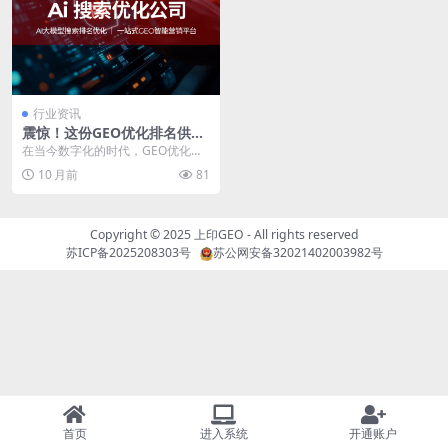
行业资讯
震惊！这份GEO优化排名供应
商排名，你千万不能错过！
在当今数字化的时代，GEO优化对
于企业提升线上可见性和精准触达
10 月前
81
目标客户至关重要。...
Copyright © 2025
上印GEO
- All rights reserved
苏ICP备2025208303号
苏公网安备32021402003982号
首页
进入系统
开通账户