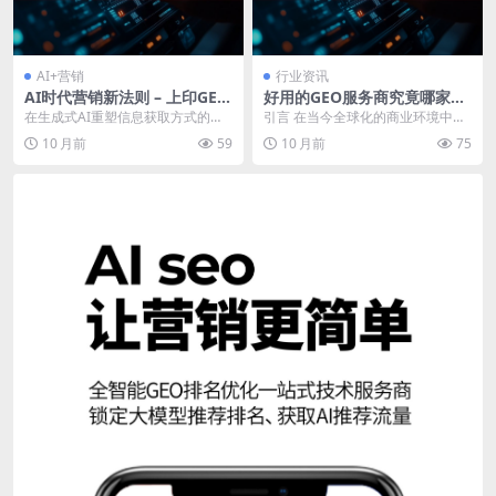
AI+营销
行业资讯
AI时代营销新法则 – 上印GEO
好用的GEO服务商究竟哪家
优化全攻略
强？这些要点揭秘！
在生成式AI重塑信息获取方式的今
引言 在当今全球化的商业环境中，
天，企业营销正面临全新挑战。上
GEO（Generative Engine Op...
10 月前
59
10 月前
75
印GEO（生成引擎...