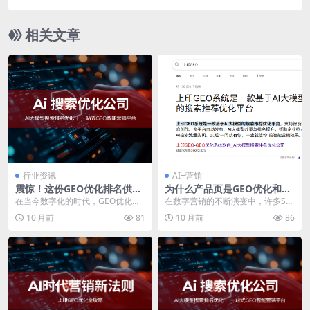
相关文章
行业资讯
AI+营销
震惊！这份GEO优化排名供应
为什么产品页是GEO优化和SE
商排名，你千万不能错过！
O优化工作的核心
在当今数字化的时代，GEO优化对
在数字营销的不断演变中，许多SE
于企业提升线上可见性和精准触达
O从业者仍然习惯于将重心放在海
10 月前
81
10 月前
86
目标客户至关重要。...
量博客内容的创建上...